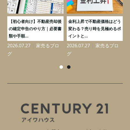
つ
【初心者向け】不動産売却後
金利上昇で不動産価格はどう
と
の確定申告のやり方｜必要書
変わる？売り時を見極めるポ
類や手順...
イントと...
2026.07.27
家売るブロ
2026.07.27
家売るブロ
2
グ
グ