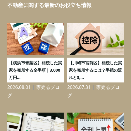
不動産に関する最新のお役立ち情報
務
【横浜市青葉区】相続した実
【川崎市宮前区】相続した実
の
家を売却する全手順｜3,000
家を売却するには？手続の流
万円...
れと3,...
2026.08.01
家売るブロ
2026.07.31
家売るブロ
2
グ
グ