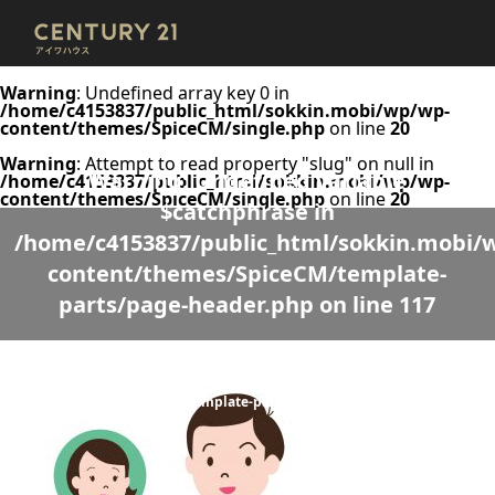
Warning
: Undefined array key 0 in
/home/c4153837/public_html/sokkin.mobi/wp/wp-
content/themes/SpiceCM/single.php
on line
20
Warning
: Attempt to read property "slug" on null in
Warning
: Undefined variable
/home/c4153837/public_html/sokkin.mobi/wp/wp-
content/themes/SpiceCM/single.php
on line
20
$catchphrase in
/home/c4153837/public_html/sokkin.mobi/
content/themes/SpiceCM/template-
parts/page-header.php
on line
117
Warning
: Undefined variable $desc in
/home/c4153837/public_html/sokkin.mobi/wp/wp-
content/themes/SpiceCM/template-parts/page-header.php
on line
118