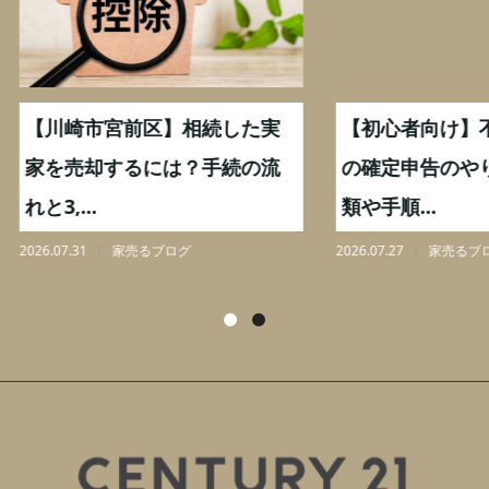
崎市宮前区】相続した実
【初心者向け】不動産売
売却するには？手続の流
の確定申告のやり方｜必
...
類や手順...
31
家売るブログ
2026.07.27
家売るブログ