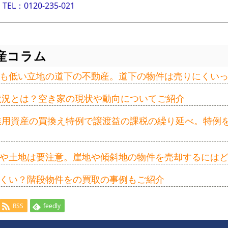
TEL：0120-235-021
産コラム
も低い立地の道下の不動産。道下の物件は売りにくい
の状況とは？空き家の現状や動向についてご紹介
事業用資産の買換え特例で譲渡益の課税の繰り延べ。特例
や土地は要注意。崖地や傾斜地の物件を売却するには
くい？階段物件をの買取の事例もご紹介
RSS
feedly