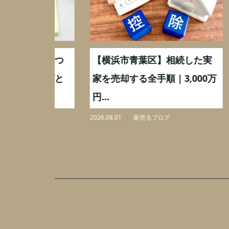
取】いつ
【横浜市青葉区】相続した実
【川
ミングと
家を売却する全手順｜3,000万
家を
円...
れと3,
2026.08.01
家売るブログ
2026.07.