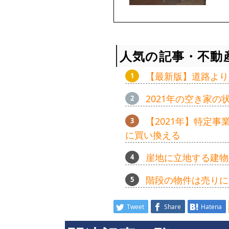
人気の記事・不動
【最新版】道路より
2021年の空き家
【2021年】特定
に買い換える
崖地に立地する建物
階段の物件は売りに
Tweet
Share
Hatena