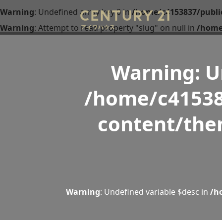
Warning
: Undefined array key 0 in
/home/c4153837/publi
Warning
: Attempt to read property "slug" on null in
/home
Warning
: 
/home/c41538
content/the
Warning
: Undefined variable $desc in
/h