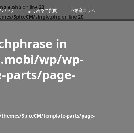
ngle.php
on line
20
スバック
よくあるご質問
不動産コラム
emes/SpiceCM/single.php
on line
20
tchphrase in
n.mobi/wp/wp-
-parts/page-
/themes/SpiceCM/template-parts/page-