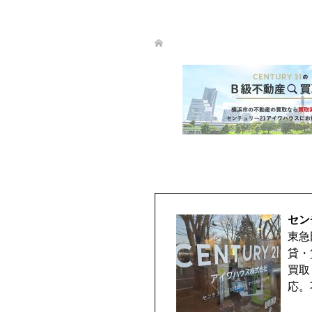
セン
東急
貸・
買取
応。