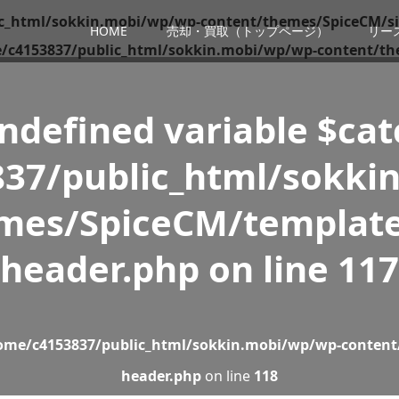
c_html/sokkin.mobi/wp/wp-content/themes/SpiceCM/si
HOME
売却・買取（トップページ）
リー
/c4153837/public_html/sokkin.mobi/wp/wp-content/th
Undefined variable $ca
37/public_html/sokki
mes/SpiceCM/template
header.php
on line
117
ome/c4153837/public_html/sokkin.mobi/wp/wp-content
header.php
on line
118