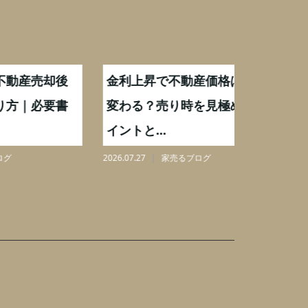
却後
金利上昇で不動産価格はどう
【不動産
要書
変わる？売り時を見極めるポ
手数料0
イントと...
りを解...
2026.07.27
家売るブログ
2026.08.07