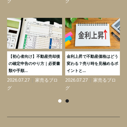
グ
グ
つ
【初心者向け】不動産売却後
金利上昇で不動産価格はどう
と
の確定申告のやり方｜必要書
変わる？売り時を見極めるポ
類や手順...
イントと...
2026.07.27
家売るブロ
2026.07.27
家売るブロ
2
グ
グ