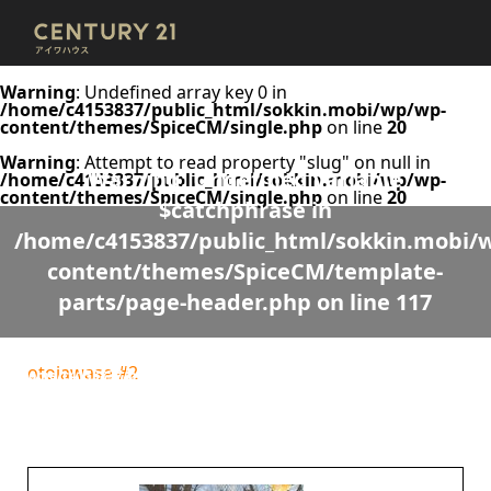
Warning
: Undefined array key 0 in
/home/c4153837/public_html/sokkin.mobi/wp/wp-
content/themes/SpiceCM/single.php
on line
20
Warning
: Attempt to read property "slug" on null in
Warning
: Undefined variable
/home/c4153837/public_html/sokkin.mobi/wp/wp-
content/themes/SpiceCM/single.php
on line
20
$catchphrase in
/home/c4153837/public_html/sokkin.mobi/
content/themes/SpiceCM/template-
parts/page-header.php
on line
117
Warning
: Undefined variable $desc in
otoiawase #2
/home/c4153837/public_html/sokkin.mobi/wp/wp-
content/themes/SpiceCM/template-parts/page-header.php
on line
118