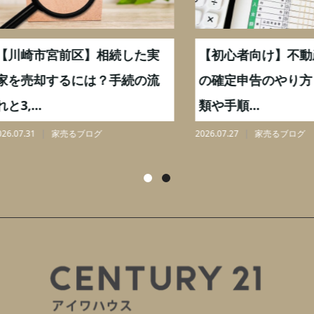
崎市宮前区】相続した実
【初心者向け】不動産売
売却するには？手続の流
の確定申告のやり方｜必
...
類や手順...
31
家売るブログ
2026.07.27
家売るブログ