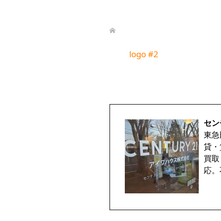
logo #2
セン
東急
貸・
買取
応。