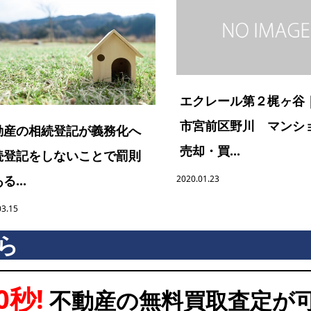
エクレール第２梶ヶ谷
市宮前区野川 マンシ
動産の相続登記が義務化へ
売却・買...
続登記をしないことで罰則
る...
2020.01.23
03.15
ら
0秒!
不動産の無料買取査定が