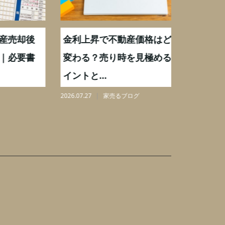
却後
金利上昇で不動産価格はどう
【不動産
要書
変わる？売り時を見極めるポ
手数料0
イントと...
りを解...
2026.07.27
家売るブログ
2026.08.07