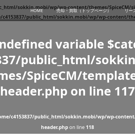
c_html/sokkin.mobi/wp/wp-content/themes/SpiceCM/si
HOME
売却・買取（トップページ）
リー
/c4153837/public_html/sokkin.mobi/wp/wp-content/th
Undefined variable $ca
37/public_html/sokki
mes/SpiceCM/template
header.php
on line
117
ome/c4153837/public_html/sokkin.mobi/wp/wp-content
header.php
on line
118