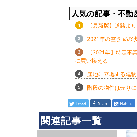
人気の記事・不動
【最新版】道路より
2021年の空き家
【2021年】特定
に買い換える
崖地に立地する建物
階段の物件は売りに
Tweet
Share
Hatena
関連記事一覧