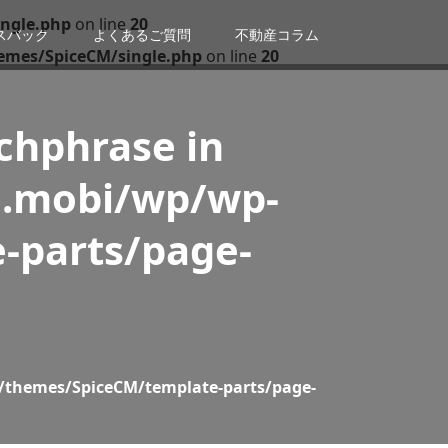
ngle.php
on line
20
スバック
よくあるご質問
不動産コラム
emes/SpiceCM/single.php
on line
20
tchphrase in
n.mobi/wp/wp-
-parts/page-
/themes/SpiceCM/template-parts/page-