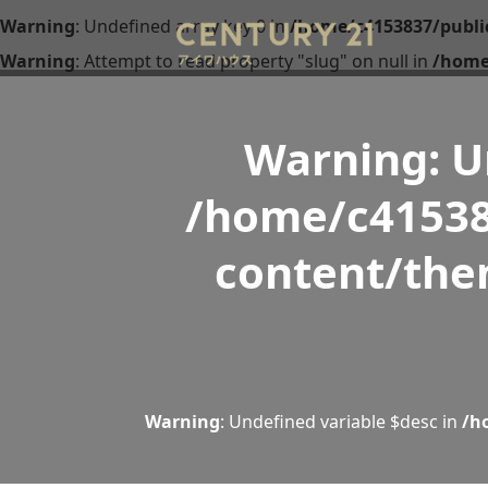
Warning
: Undefined array key 0 in
/home/c4153837/publi
Warning
: Attempt to read property "slug" on null in
/home
Warning
: 
/home/c41538
content/the
Warning
: Undefined variable $desc in
/h