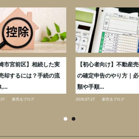
崎市宮前区】相続した実
【初心者向け】不動産売
売却するには？手続の流
の確定申告のやり方｜必
...
類や手順...
31
家売るブログ
2026.07.27
家売るブログ