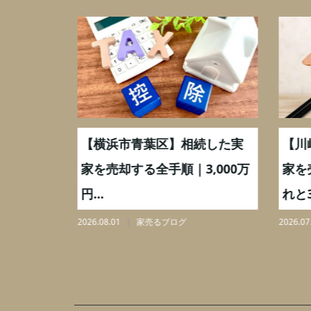
取】いつ
【横浜市青葉区】相続した実
【川
ミングと
家を売却する全手順｜3,000万
家を
円...
れと3,
2026.08.01
家売るブログ
2026.07.