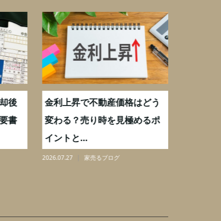
却後
金利上昇で不動産価格はどう
【不動産
要書
変わる？売り時を見極めるポ
手数料0
イントと...
りを解...
2026.07.27
家売るブログ
2026.08.07