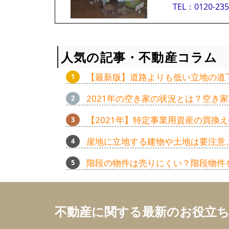
TEL：0120-235
人気の記事・不動産コラム
【最新版】道路よりも低い立地の道
2021年の空き家の状況とは？空き
【2021年】特定事業用資産の買
崖地に立地する建物や土地は要注意
階段の物件は売りにくい？階段物件
不動産に関する最新のお役立