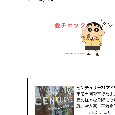
センチュリー21アイ
東急田園都市線たま
産の様々な分野に取
続、空き家、事故物
→センチュリー