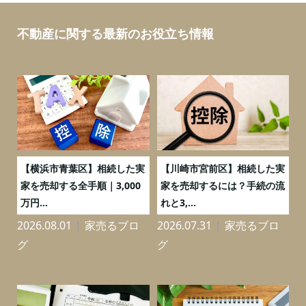
不動産に関する最新のお役立ち情報
務
【横浜市青葉区】相続した実
【川崎市宮前区】相続した実
の
家を売却する全手順｜3,000
家を売却するには？手続の流
万円...
れと3,...
2026.08.01
家売るブロ
2026.07.31
家売るブロ
2
グ
グ