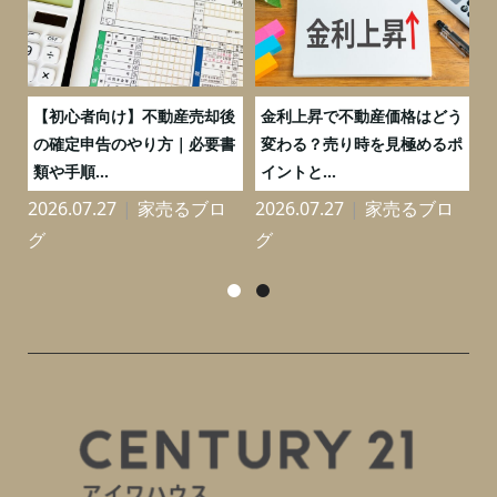
つ
【初心者向け】不動産売却後
金利上昇で不動産価格はどう
と
の確定申告のやり方｜必要書
変わる？売り時を見極めるポ
類や手順...
イントと...
2026.07.27
家売るブロ
2026.07.27
家売るブロ
2
グ
グ