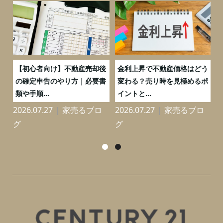
つ
【初心者向け】不動産売却後
金利上昇で不動産価格はどう
と
の確定申告のやり方｜必要書
変わる？売り時を見極めるポ
類や手順...
イントと...
2026.07.27
家売るブロ
2026.07.27
家売るブロ
2
グ
グ