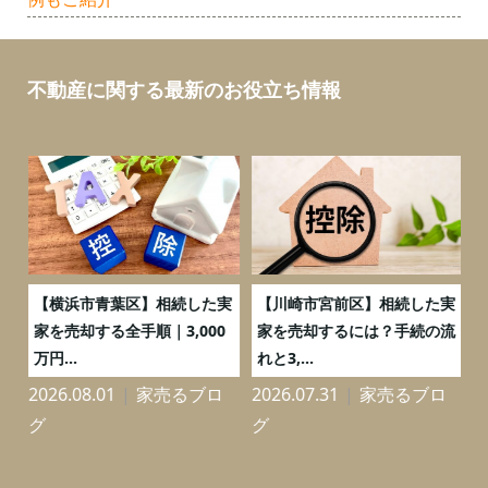
不動産に関する最新のお役立ち情報
務
【横浜市青葉区】相続した実
【川崎市宮前区】相続した実
の
家を売却する全手順｜3,000
家を売却するには？手続の流
万円...
れと3,...
2026.08.01
家売るブロ
2026.07.31
家売るブロ
2
グ
グ