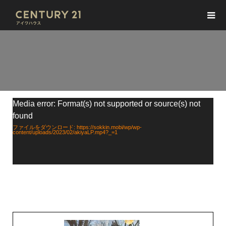
動
Media error: Format(s) not supported or source(s) not
画
found
プ
レ
ファイルをダウンロード: https://sokkin.mobi/wp/wp-
content/uploads/2023/02/akiyaLP.mp4?_=1
ー
ヤ
ー