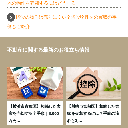
地の物件を売却するにはどうする
階段の物件は売りにくい？階段物件をの買取の事
例もご紹介
不動産に関する最新のお役立ち情報
務
【横浜市青葉区】相続した実
【川崎市宮前区】相続した実
の
家を売却する全手順｜3,000
家を売却するには？手続の流
万円...
れと3,...