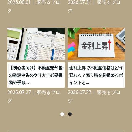
2026.08.01
家売るブロ
2026.07.31
家売るブロ
2
グ
グ
つ
【初心者向け】不動産売却後
金利上昇で不動産価格はどう
と
の確定申告のやり方｜必要書
変わる？売り時を見極めるポ
類や手順...
イントと...
2026.07.27
家売るブロ
2026.07.27
家売るブロ
2
グ
グ