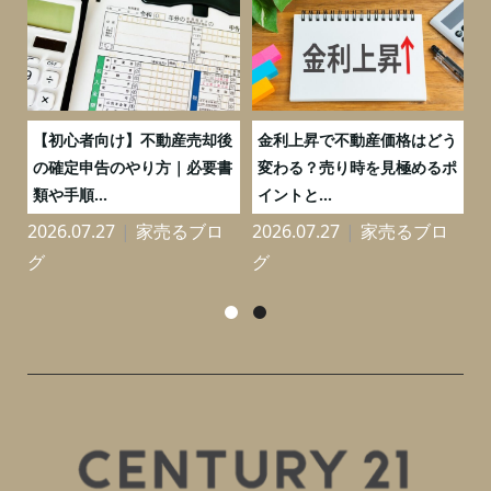
つ
【初心者向け】不動産売却後
金利上昇で不動産価格はどう
と
の確定申告のやり方｜必要書
変わる？売り時を見極めるポ
類や手順...
イントと...
2026.07.27
家売るブロ
2026.07.27
家売るブロ
2
グ
グ