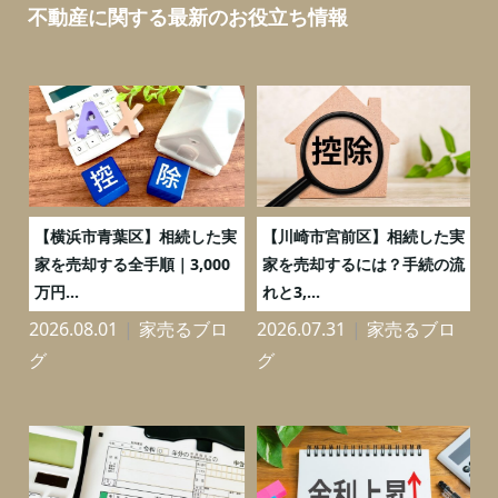
不動産に関する最新のお役立ち情報
務
【横浜市青葉区】相続した実
【川崎市宮前区】相続した実
の
家を売却する全手順｜3,000
家を売却するには？手続の流
万円...
れと3,...
2026.08.01
家売るブロ
2026.07.31
家売るブロ
2
グ
グ