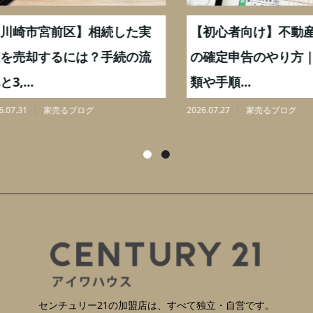
崎市宮前区】相続した実
【初心者向け】不動産売
売却するには？手続の流
の確定申告のやり方｜必
...
類や手順...
31
家売るブログ
2026.07.27
家売るブログ
センチュリー21の加盟店は、すべて独立・自営です。