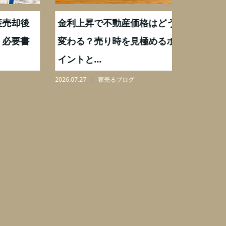
却後
金利上昇で不動産価格はどう
【不動産
要書
変わる？売り時を見極めるポ
手数料0
イントと...
りを解...
2026.07.27
家売るブログ
2026.08.07