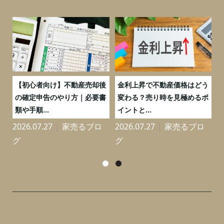
つ
【初心者向け】不動産売却後
金利上昇で不動産価格はどう
と
の確定申告のやり方｜必要書
変わる？売り時を見極めるポ
類や手順...
イントと...
2026.07.27
家売るブロ
2026.07.27
家売るブロ
2
グ
グ