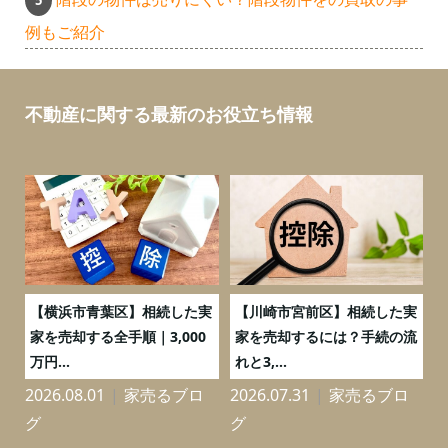
例もご紹介
不動産に関する最新のお役立ち情報
務
【横浜市青葉区】相続した実
【川崎市宮前区】相続した実
の
家を売却する全手順｜3,000
家を売却するには？手続の流
万円...
れと3,...
2026.08.01
家売るブロ
2026.07.31
家売るブロ
2
グ
グ