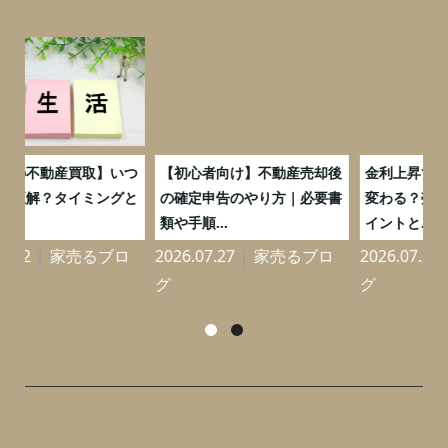
】いつ
【初心者向け】不動産売却後
金利上昇で不動産価格はどう
ングと
の確定申告のやり方｜必要書
変わる？売り時を見極めるポ
類や手順...
イントと...
ブロ
2026.07.27
家売るブロ
2026.07.27
家売るブロ
グ
グ