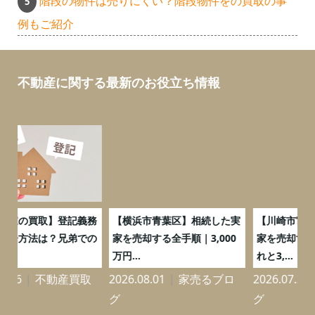
階段の物件は売りにくい？階段物件をの買取の事
例もご紹介
不動産に関する最新のお役立ち情報
記義務
【横浜市青葉区】相続した実
【川崎市宮前区】相続した実
弟での
家を売却する全手順｜3,000
家を売却するには？手続の流
万円...
れと3,...
買取
2026.08.01
家売るブロ
2026.07.31
家売るブロ
グ
グ