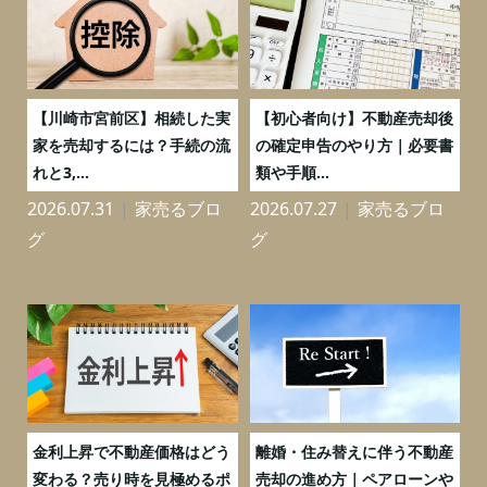
の
【川崎市宮前区】相続した実
【初心者向け】不動産売却後
売
家を売却するには？手続の流
の確定申告のやり方｜必要書
れと3,...
類や手順...
2026.07.31
家売るブロ
2026.07.27
家売るブロ
2
グ
グ
実
金利上昇で不動産価格はどう
離婚・住み替えに伴う不動産
0
変わる？売り時を見極めるポ
売却の進め方｜ペアローンや