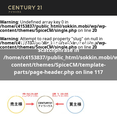
Warning
: Undefined array key 0 in
/home/c4153837/public_html/sokkin.mobi/wp/wp-
content/themes/SpiceCM/single.php
on line
20
Warning
: Attempt to read property "slug" on null in
Warning
: Undefined variable
/home/c4153837/public_html/sokkin.mobi/wp/wp-
content/themes/SpiceCM/single.php
on line
20
$catchphrase in
/home/c4153837/public_html/sokkin.mobi/
content/themes/SpiceCM/template-
parts/page-header.php
on line
117
Warning
: Undefined variable $desc in
/home/c4153837/public_html/sokkin.mobi/wp/wp-
content/themes/SpiceCM/template-parts/page-header.php
on line
118