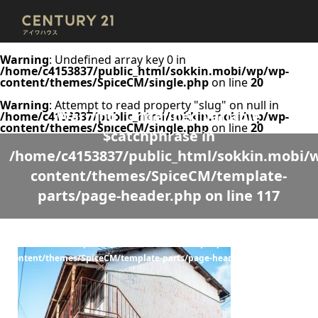
Warning
: Undefined array key 0 in
/home/c4153837/public_html/sokkin.mobi/wp/wp-
content/themes/SpiceCM/single.php
on line
20
Warning
: Attempt to read property "slug" on null in
Warning
: Undefined variable
/home/c4153837/public_html/sokkin.mobi/wp/wp-
content/themes/SpiceCM/single.php
on line
20
$catchphrase in
/home/c4153837/public_html/sokkin.mobi/
content/themes/SpiceCM/template-
parts/page-header.php
on line
117
Warning
: Undefined variable $desc in
/home/c4153837/public_html/sokkin.mobi/wp/wp-
content/themes/SpiceCM/template-parts/page-header.php
on line
118