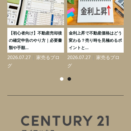
つ
【初心者向け】不動産売却後
金利上昇で不動産価格はどう
と
の確定申告のやり方｜必要書
変わる？売り時を見極めるポ
類や手順...
イントと...
2026.07.27
家売るブロ
2026.07.27
家売るブロ
2
グ
グ