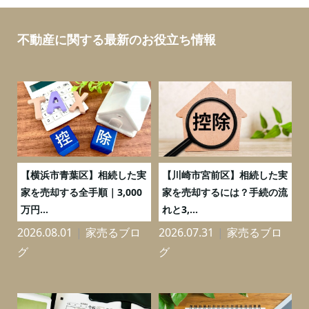
不動産に関する最新のお役立ち情報
務
【横浜市青葉区】相続した実
【川崎市宮前区】相続した実
の
家を売却する全手順｜3,000
家を売却するには？手続の流
万円...
れと3,...
2026.08.01
家売るブロ
2026.07.31
家売るブロ
2
グ
グ