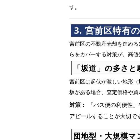
す。
3. 宮前区特
宮前区の不動産売却を進める
らをカバーする対策が、高値
「坂道」の多さと
宮前区は起伏が激しい地形（
坂がある場合、査定価格や買
対策：
「バス便の利便性」
アピールすることが大切で
団地型・大規模マ