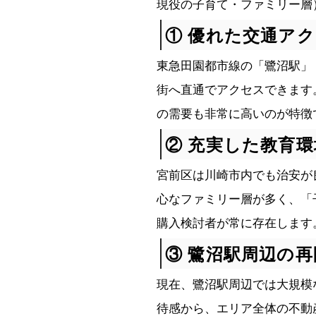
現役の子育て・ファミリー層
① 優れた交通ア
東急田園都市線の「鷺沼駅」
街へ直通でアクセスできます
の需要も非常に高いのが特徴
② 充実した教育
宮前区は川崎市内でも治安が
心なファミリー層が多く、「
購入検討者が常に存在します
③ 鷺沼駅周辺の
現在、鷺沼駅周辺では大規模
待感から、エリア全体の不動