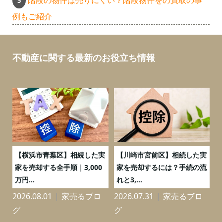
階段の物件は売りにくい？階段物件をの買取の事
例もご紹介
不動産に関する最新のお役立ち情報
務
【横浜市青葉区】相続した実
【川崎市宮前区】相続した実
の
家を売却する全手順｜3,000
家を売却するには？手続の流
万円...
れと3,...
2026.08.01
家売るブロ
2026.07.31
家売るブロ
2
グ
グ