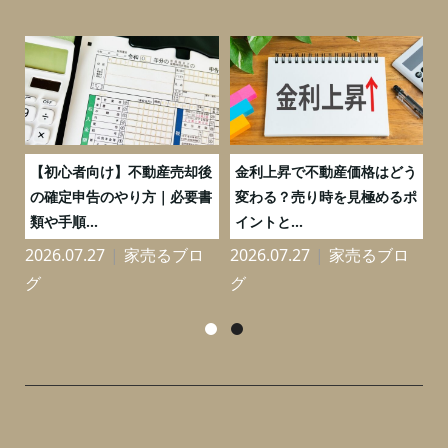
つ
【初心者向け】不動産売却後
金利上昇で不動産価格はどう
と
の確定申告のやり方｜必要書
変わる？売り時を見極めるポ
類や手順...
イントと...
2026.07.27
家売るブロ
2026.07.27
家売るブロ
2
グ
グ