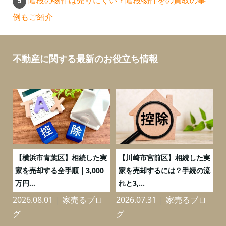
階段の物件は売りにくい？階段物件をの買取の事
例もご紹介
不動産に関する最新のお役立ち情報
務
【横浜市青葉区】相続した実
【川崎市宮前区】相続した実
の
家を売却する全手順｜3,000
家を売却するには？手続の流
万円...
れと3,...
2026.08.01
家売るブロ
2026.07.31
家売るブロ
2
グ
グ