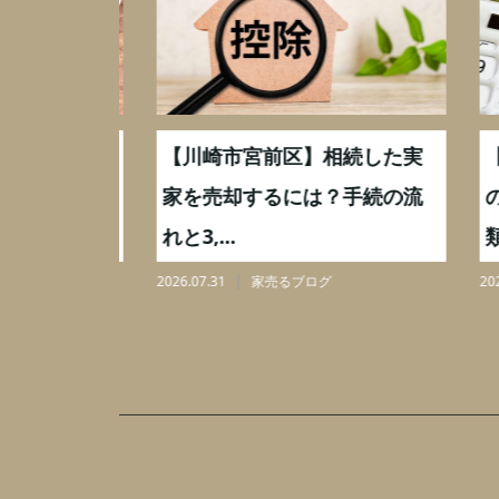
続した実
【川崎市宮前区】相続した実
【初
,000万
家を売却するには？手続の流
の確
れと3,...
類や手
2026.07.31
家売るブログ
2026.07.