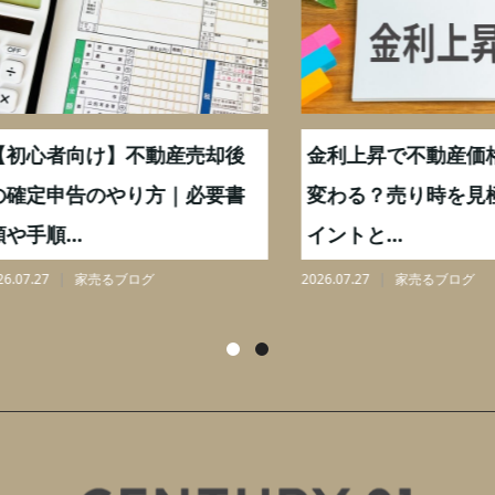
心者向け】不動産売却後
金利上昇で不動産価格は
定申告のやり方｜必要書
変わる？売り時を見極め
順...
イントと...
27
家売るブログ
2026.07.27
家売るブログ