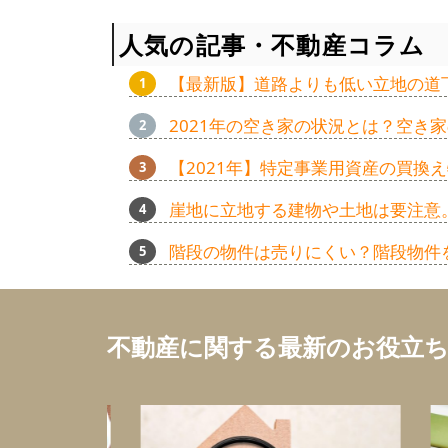
人気の記事・不動産コラム
【最新版】道路よりも低い立地の道
2021年の空き家の状況とは？空き
【2021年】特定事業用資産の買
崖地に立地する建物や土地は要注意
階段の物件は売りにくい？階段物件
不動産に関する最新のお役立