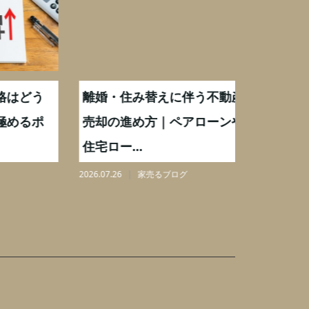
どう
離婚・住み替えに伴う不動産
【相続実
るポ
売却の進め方｜ペアローンや
化後の処
住宅ロー...
分割も解.
2026.07.26
家売るブログ
2026.08.06