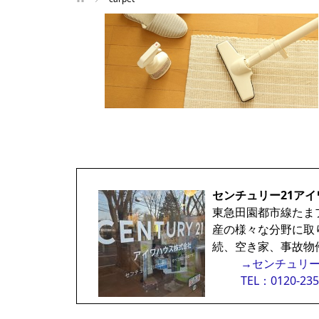
センチュリー21アイ
東急田園都市線たま
産の様々な分野に取
続、空き家、事故物
→センチュリー
TEL：0120-235