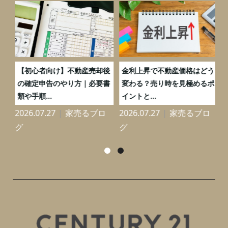
つ
【初心者向け】不動産売却後
金利上昇で不動産価格はどう
と
の確定申告のやり方｜必要書
変わる？売り時を見極めるポ
類や手順...
イントと...
2026.07.27
家売るブロ
2026.07.27
家売るブロ
2
グ
グ