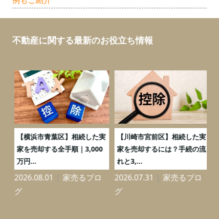
不動産に関する最新のお役立ち情報
務
【横浜市青葉区】相続した実
【川崎市宮前区】相続した実
の
家を売却する全手順｜3,000
家を売却するには？手続の流
万円...
れと3,...
2026.08.01
家売るブロ
2026.07.31
家売るブロ
2
グ
グ