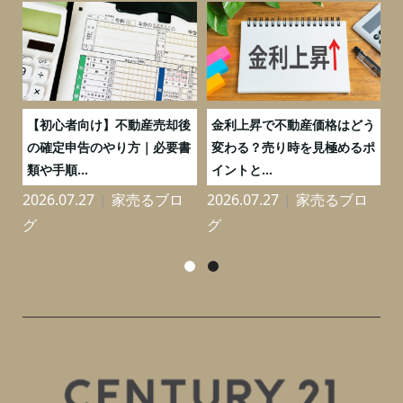
つ
【初心者向け】不動産売却後
金利上昇で不動産価格はどう
と
の確定申告のやり方｜必要書
変わる？売り時を見極めるポ
類や手順...
イントと...
2026.07.27
家売るブロ
2026.07.27
家売るブロ
2
グ
グ