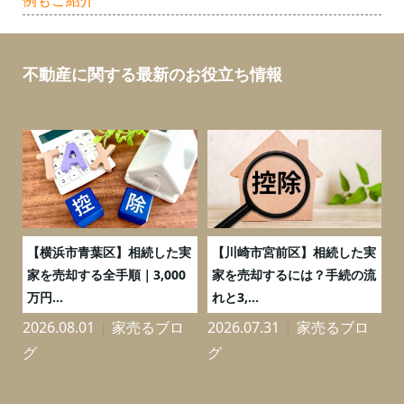
不動産に関する最新のお役立ち情報
務
【横浜市青葉区】相続した実
【川崎市宮前区】相続した実
の
家を売却する全手順｜3,000
家を売却するには？手続の流
万円...
れと3,...
2026.08.01
家売るブロ
2026.07.31
家売るブロ
2
グ
グ