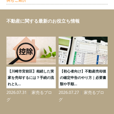
不動産に関する最新のお役立ち情報
の
【川崎市宮前区】相続した実
【初心者向け】不動産売却後
売
家を売却するには？手続の流
の確定申告のやり方｜必要書
れと3,...
類や手順...
2026.07.31
家売るブロ
2026.07.27
家売るブロ
2
グ
グ