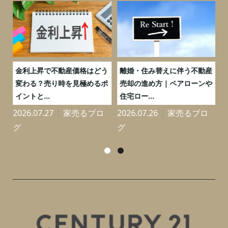
実
金利上昇で不動産価格はどう
離婚・住み替えに伴う不動産
0
変わる？売り時を見極めるポ
売却の進め方｜ペアローンや
イントと...
住宅ロー...
2026.07.27
家売るブロ
2026.07.26
家売るブロ
2
グ
グ