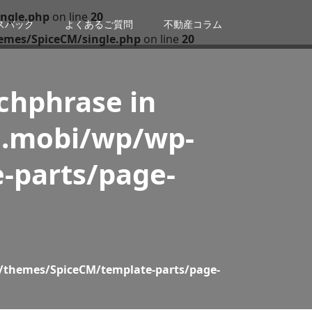
ngle.php
on line
20
スバック
よくあるご質問
不動産コラム
emes/SpiceCM/single.php
on line
20
tchphrase in
n.mobi/wp/wp-
-parts/page-
/themes/SpiceCM/template-parts/page-