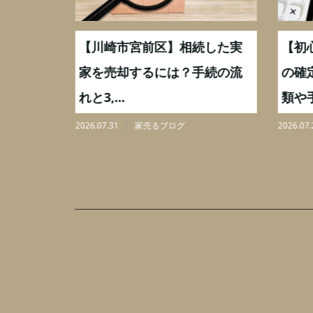
続した実
【川崎市宮前区】相続した実
【初
,000万
家を売却するには？手続の流
の確
れと3,...
類や手
2026.07.31
家売るブログ
2026.07.