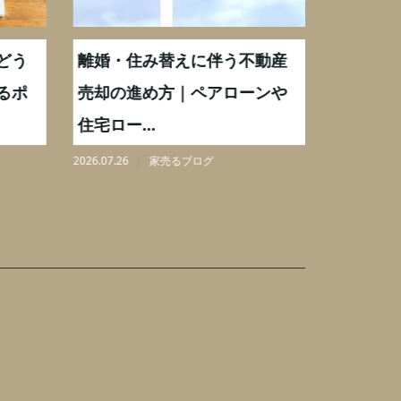
どう
離婚・住み替えに伴う不動産
【相続実
るポ
売却の進め方｜ペアローンや
化後の処
住宅ロー...
分割も解.
2026.07.26
家売るブログ
2026.08.06