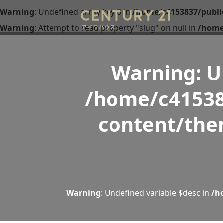
Warning
: Undefined array key 0 in
/home/c4153837/publi
Warning
: Attempt to read property "slug" on null in
/home
Warning
: 
/home/c41538
content/the
Warning
: Undefined variable $desc in
/h