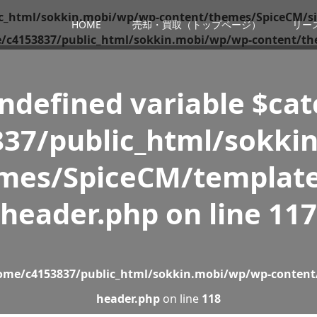
c_html/sokkin.mobi/wp/wp-content/themes/SpiceCM/si
HOME
売却・買取（トップページ）
リー
/c4153837/public_html/sokkin.mobi/wp/wp-content/th
Undefined variable $ca
37/public_html/sokki
mes/SpiceCM/template
header.php
on line
117
ome/c4153837/public_html/sokkin.mobi/wp/wp-content
header.php
on line
118