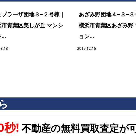
まプラーザ団地３−２号棟｜
あざみ野団地４−３−３
浜市青葉区美しが丘 マンシ
横浜市青葉区あざみ野 
..
ョン...
03.13
2019.12.16
ら
0秒!
不動産の無料買取査定が