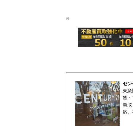
セン
東急
貸・
買取
応。