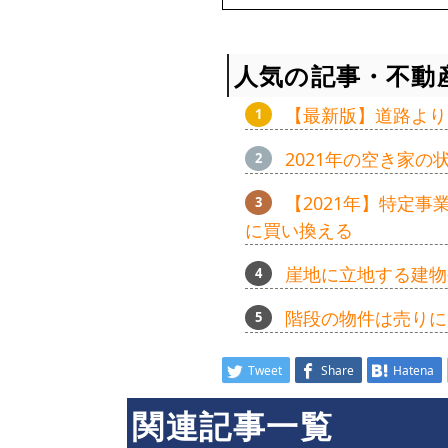
人気の記事・不動
【最新版】道路より
2021年の空き家
【2021年】特定
に買い換える
崖地に立地する建物
階段の物件は売りに
Tweet
Share
Hatena
関連記事一覧