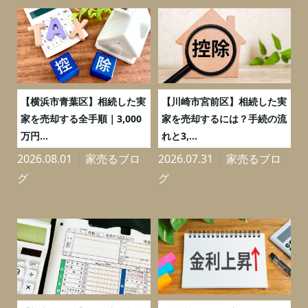
務
【横浜市青葉区】相続した実
【川崎市宮前区】相続した実
の
家を売却する全手順｜3,000
家を売却するには？手続の流
万円...
れと3,...
2026.08.01
家売るブロ
2026.07.31
家売るブロ
2
グ
グ