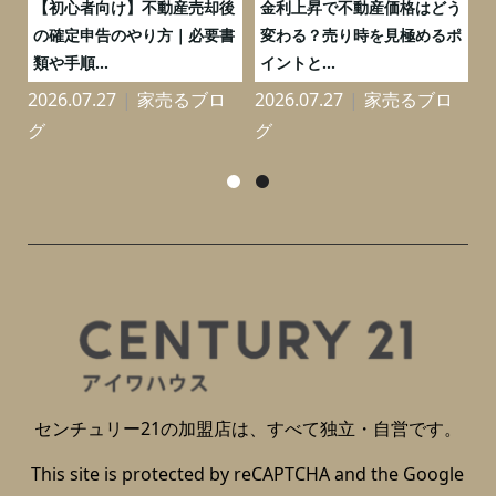
つ
【初心者向け】不動産売却後
金利上昇で不動産価格はどう
と
の確定申告のやり方｜必要書
変わる？売り時を見極めるポ
類や手順...
イントと...
2026.07.27
家売るブロ
2026.07.27
家売るブロ
2
グ
グ
センチュリー21の加盟店は、すべて独立・自営です。
This site is protected by reCAPTCHA and the Google