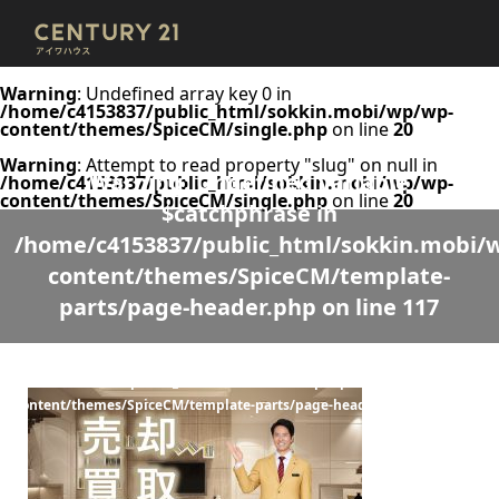
Warning
: Undefined array key 0 in
/home/c4153837/public_html/sokkin.mobi/wp/wp-
content/themes/SpiceCM/single.php
on line
20
Warning
: Attempt to read property "slug" on null in
Warning
: Undefined variable
/home/c4153837/public_html/sokkin.mobi/wp/wp-
content/themes/SpiceCM/single.php
on line
20
$catchphrase in
/home/c4153837/public_html/sokkin.mobi/
content/themes/SpiceCM/template-
parts/page-header.php
on line
117
Warning
: Undefined variable $desc in
/home/c4153837/public_html/sokkin.mobi/wp/wp-
content/themes/SpiceCM/template-parts/page-header.php
on line
118