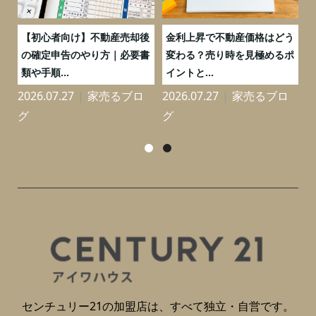
つ
【初心者向け】不動産売却後
金利上昇で不動産価格はどう
と
の確定申告のやり方｜必要書
変わる？売り時を見極めるポ
類や手順...
イントと...
2026.07.27
家売るブロ
2026.07.27
家売るブロ
2
グ
グ
センチュリー21の加盟店は、すべて独立・自営です。