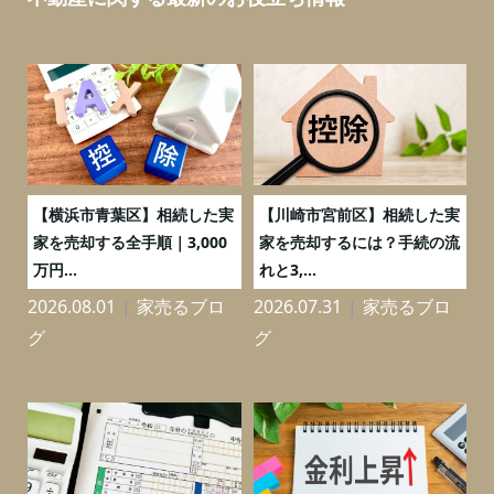
務
【横浜市青葉区】相続した実
【川崎市宮前区】相続した実
の
家を売却する全手順｜3,000
家を売却するには？手続の流
万円...
れと3,...
2026.08.01
家売るブロ
2026.07.31
家売るブロ
2
グ
グ