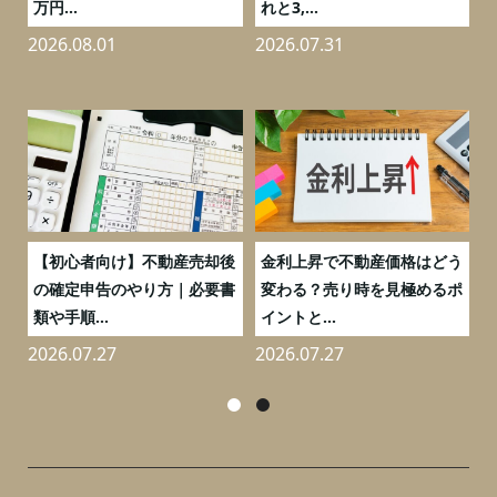
万円...
れと3,...
2026.08.01
2026.07.31
2
つ
【初心者向け】不動産売却後
金利上昇で不動産価格はどう
と
の確定申告のやり方｜必要書
変わる？売り時を見極めるポ
類や手順...
イントと...
2026.07.27
2026.07.27
2