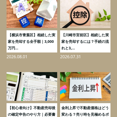
務
【横浜市青葉区】相続した実
【川崎市宮前区】相続した実
の
家を売却する全手順｜3,000
家を売却するには？手続の流
万円...
れと3,...
2026.08.01
2026.07.31
2
つ
【初心者向け】不動産売却後
金利上昇で不動産価格はどう
と
の確定申告のやり方｜必要書
変わる？売り時を見極めるポ