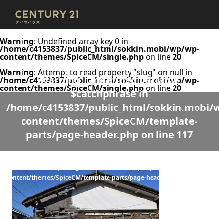
Warning
: Undefined array key 0 in
/home/c4153837/public_html/sokkin.mobi/wp/wp-
content/themes/SpiceCM/single.php
on line
20
Warning
: Attempt to read property "slug" on null in
Warning
: Undefined variable
/home/c4153837/public_html/sokkin.mobi/wp/wp-
content/themes/SpiceCM/single.php
on line
20
$catchphrase in
/home/c4153837/public_html/sokkin.mobi/
content/themes/SpiceCM/template-
parts/page-header.php
on line
117
Warning
: Undefined variable $desc in
/home/c4153837/public_html/sokkin.mobi/wp/wp-
content/themes/SpiceCM/template-parts/page-header.php
on line
118