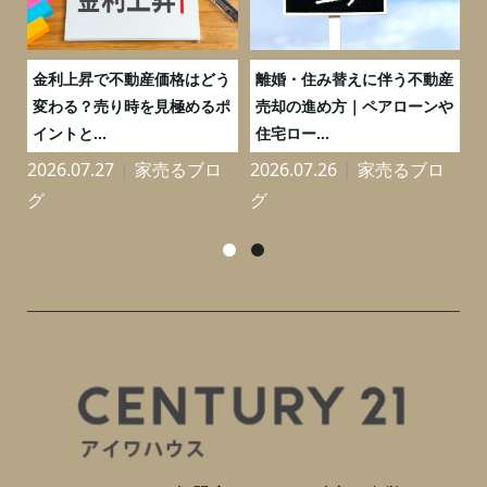
実
金利上昇で不動産価格はどう
離婚・住み替えに伴う不動産
0
変わる？売り時を見極めるポ
売却の進め方｜ペアローンや
イントと...
住宅ロー...
2026.07.27
家売るブロ
2026.07.26
家売るブロ
2
グ
グ