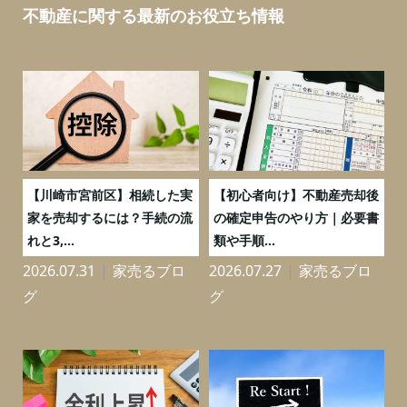
不動産に関する最新のお役立ち情報
の
【川崎市宮前区】相続した実
【初心者向け】不動産売却後
売
家を売却するには？手続の流
の確定申告のやり方｜必要書
れと3,...
類や手順...
2026.07.31
家売るブロ
2026.07.27
家売るブロ
2
グ
グ