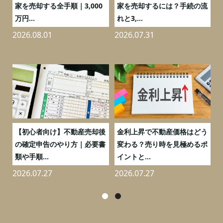
の
家を売却する全手順｜3,000
家を売却するには？手続の流
万円...
れと3,...
2026.08.01
2026.07.31
2
つ
【初心者向け】不動産売却後
金利上昇で不動産価格はどう
と
の確定申告のやり方｜必要書
変わる？売り時を見極めるポ
類や手順...
イントと...
2026.07.27
2026.07.27
2