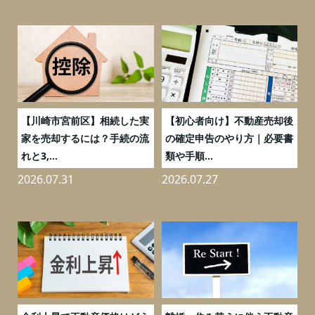
の
【川崎市宮前区】相続した実
【初心者向け】不動産売却後
売
家を売却するには？手続の流
の確定申告のやり方｜必要書
れと3,...
類や手順...
2026.07.31
2026.07.27
2