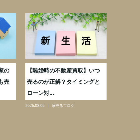
家の
【離婚時の不動産買取】いつ
【横浜市
も売
売るのが正解？タイミングと
家を売却
ローン対...
円...
2026.08.02
家売るブログ
2026.08.01