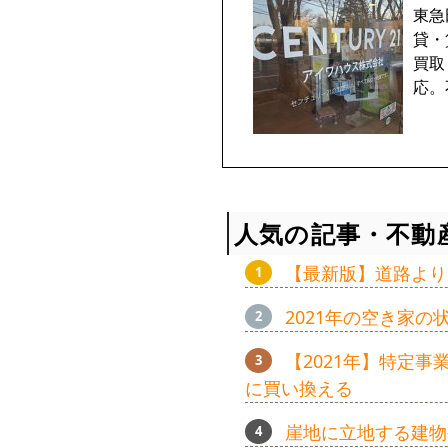
東急
貸・
買取
応。
人気の記事・不動
【最新版】道路より
2021年の空き家
【2021年】特定
に買い換える
崖地に立地する建物