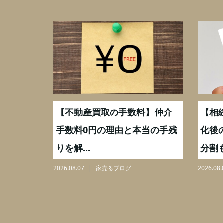
格はどう
【不動産買取の手数料】仲介
【相
極めるポ
手数料0円の理由と本当の手残
化後
りを解...
分割も
2026.08.07
家売るブログ
2026.08.