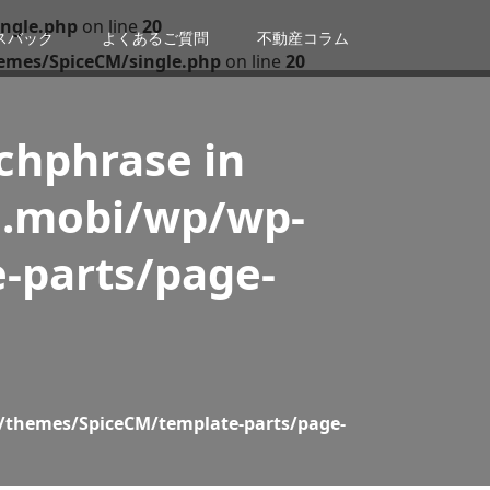
ngle.php
on line
20
スバック
よくあるご質問
不動産コラム
emes/SpiceCM/single.php
on line
20
tchphrase in
n.mobi/wp/wp-
-parts/page-
/themes/SpiceCM/template-parts/page-