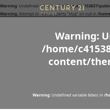
Warning
: Undefined array key 0 in
/home/c4153837/publi
Warning
: Attempt to read property "slug" on null in
/home
Warning
: 
/home/c41538
content/the
Warning
: Undefined variable $desc in
/h