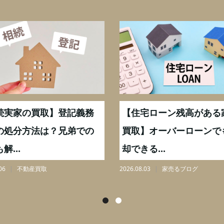
続実家の買取】登記義務
【住宅ローン残高がある
の処分方法は？兄弟での
買取】オーバーローンで
解...
却できる...
06
不動産買取
2026.08.03
家売るブログ