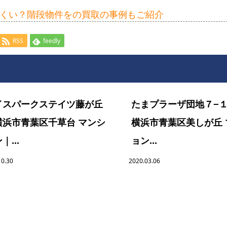
くい？階段物件をの買取の事例もご紹介
RSS
feedly
イスパークステイツ藤が丘
たまプラーザ団地７−
横浜市青葉区千草台 マンシ
横浜市青葉区美しが丘 
｜...
ョン...
10.30
2020.03.06