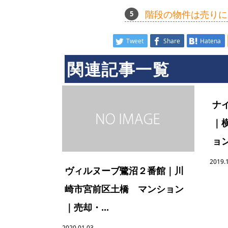
階段の物件は売りに
Tweet
Share
Hatena
関連記事一覧
ナ
｜
ョン
2019.
ヴィルヌーブ鷺沼２番館｜川
崎市宮前区土橋 マンション
｜売却・...
2020.01.03