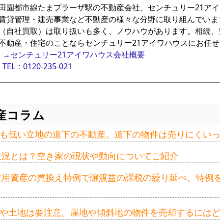
田園都市線たまプラーザ駅の不動産会社、センチュリー21ア
賃貸管理・建売事業など不動産の様々な分野に取り組んでいま
（自社買取）は取り扱いも多く、ノウハウがあります。相続、
不動産・住宅のことならセンチュリー21アイワハウスにお任
→センチュリー21アイワハウス会社概要
TEL：0120-235-021
産コラム
も低い立地の道下の不動産。道下の物件は売りにくい
の状況とは？空き家の現状や動向についてご紹介
事業用資産の買換え特例で譲渡益の課税の繰り延べ。特例
や土地は要注意。崖地や傾斜地の物件を売却するには