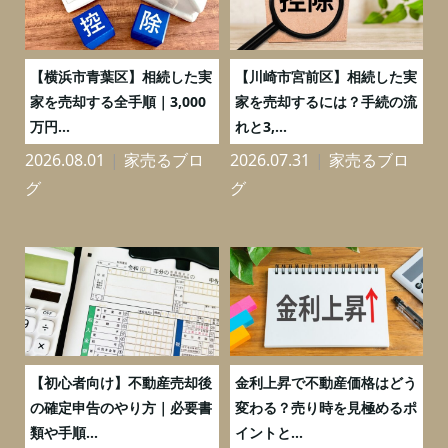
務
【横浜市青葉区】相続した実
【川崎市宮前区】相続した実
の
家を売却する全手順｜3,000
家を売却するには？手続の流
万円...
れと3,...
2026.08.01
家売るブロ
2026.07.31
家売るブロ
2
グ
グ
つ
【初心者向け】不動産売却後
金利上昇で不動産価格はどう
と
の確定申告のやり方｜必要書
変わる？売り時を見極めるポ
類や手順...
イントと...