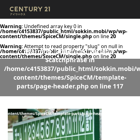
Warning
: Undefined array key 0 in
/home/c4153837/public_html/sokkin.mobi/wp/wp-
content/themes/SpiceCM/single.php
on line
20
Warning
: Attempt to read property "slug" on null in
Warning
: Undefined variable
/home/c4153837/public_html/sokkin.mobi/wp/wp-
content/themes/SpiceCM/single.php
on line
20
$catchphrase in
/home/c4153837/public_html/sokkin.mobi/
content/themes/SpiceCM/template-
parts/page-header.php
on line
117
Warning
: Undefined variable $desc in
/home/c4153837/public_html/sokkin.mobi/wp/wp-
content/themes/SpiceCM/template-parts/page-header.php
on line
118