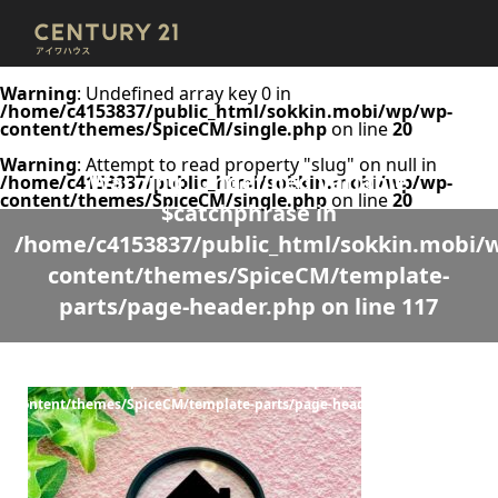
Warning
: Undefined array key 0 in
/home/c4153837/public_html/sokkin.mobi/wp/wp-
content/themes/SpiceCM/single.php
on line
20
Warning
: Attempt to read property "slug" on null in
Warning
: Undefined variable
/home/c4153837/public_html/sokkin.mobi/wp/wp-
content/themes/SpiceCM/single.php
on line
20
$catchphrase in
/home/c4153837/public_html/sokkin.mobi/
content/themes/SpiceCM/template-
parts/page-header.php
on line
117
Warning
: Undefined variable $desc in
/home/c4153837/public_html/sokkin.mobi/wp/wp-
content/themes/SpiceCM/template-parts/page-header.php
on line
118