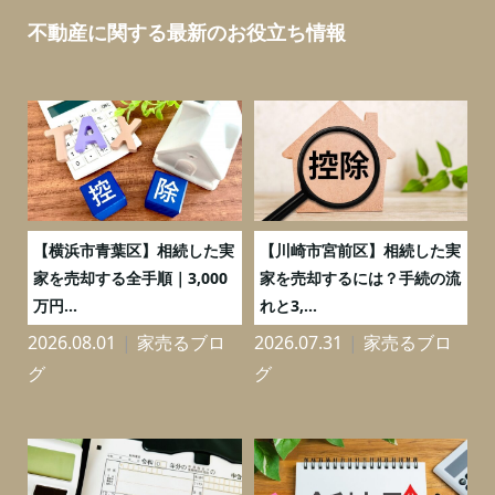
不動産に関する最新のお役立ち情報
務
【横浜市青葉区】相続した実
【川崎市宮前区】相続した実
の
家を売却する全手順｜3,000
家を売却するには？手続の流
万円...
れと3,...
2026.08.01
家売るブロ
2026.07.31
家売るブロ
2
グ
グ