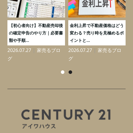
つ
【初心者向け】不動産売却後
金利上昇で不動産価格はどう
と
の確定申告のやり方｜必要書
変わる？売り時を見極めるポ
類や手順...
イントと...
2026.07.27
家売るブロ
2026.07.27
家売るブロ
2
グ
グ