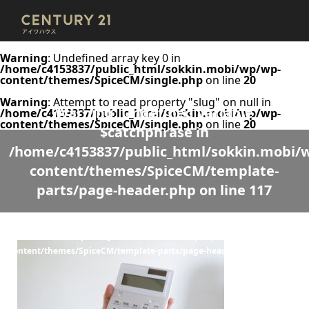
Warning
: Undefined array key 0 in
/home/c4153837/public_html/sokkin.mobi/wp/wp-
content/themes/SpiceCM/single.php
on line
20
Warning
: Attempt to read property "slug" on null in
Warning
: Undefined variable
/home/c4153837/public_html/sokkin.mobi/wp/wp-
content/themes/SpiceCM/single.php
on line
20
$catchphrase in
/home/c4153837/public_html/sokkin.mobi/
content/themes/SpiceCM/template-
parts/page-header.php
on line
117
Warning
: Undefined variable $desc in
/home/c4153837/public_html/sokkin.mobi/wp/wp-
content/themes/SpiceCM/template-parts/page-header.php
on line
118