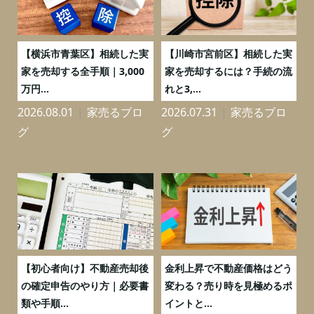
務
【横浜市青葉区】相続した実
【川崎市宮前区】相続した実
の
家を売却する全手順｜3,000
家を売却するには？手続の流
万円...
れと3,...
2026.08.01
家売るブロ
2026.07.31
家売るブロ
2
グ
グ
つ
【初心者向け】不動産売却後
金利上昇で不動産価格はどう
と
の確定申告のやり方｜必要書
変わる？売り時を見極めるポ
類や手順...
イントと...