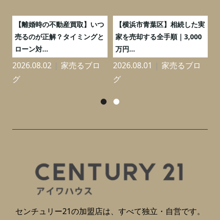
産
【離婚時の不動産買取】いつ
【横浜市青葉区】相続した実
や
売るのが正解？タイミングと
家を売却する全手順｜3,000
ローン対...
万円...
2026.08.02
家売るブロ
2026.08.01
家売るブロ
2
グ
グ
センチュリー21の加盟店は、すべて独立・自営です。