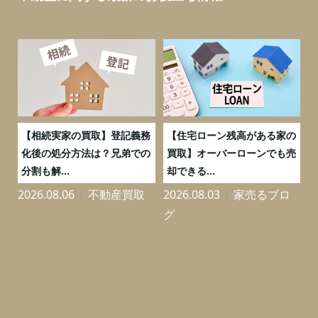
後
【相続実家の買取】登記義務
【住宅ローン残高がある家の
書
化後の処分方法は？兄弟での
買取】オーバーローンでも売
分割も解...
却できる...
れ
2026.08.06
不動産買取
2026.08.03
家売るブロ
2
グ