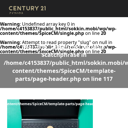
Warning
: Undefined array key 0 in
/home/c4153837/public_html/sokkin.mobi/wp/wp-
content/themes/SpiceCM/single.php
on line
20
Warning
: Attempt to read property "slug" on null in
Warning
: Undefined variable
/home/c4153837/public_html/sokkin.mobi/wp/wp-
content/themes/SpiceCM/single.php
on line
20
$catchphrase in
/home/c4153837/public_html/sokkin.mobi/
content/themes/SpiceCM/template-
parts/page-header.php
on line
117
Warning
: Undefined variable $desc in
/home/c4153837/public_html/sokkin.mobi/wp/wp-
content/themes/SpiceCM/template-parts/page-header.php
on line
118