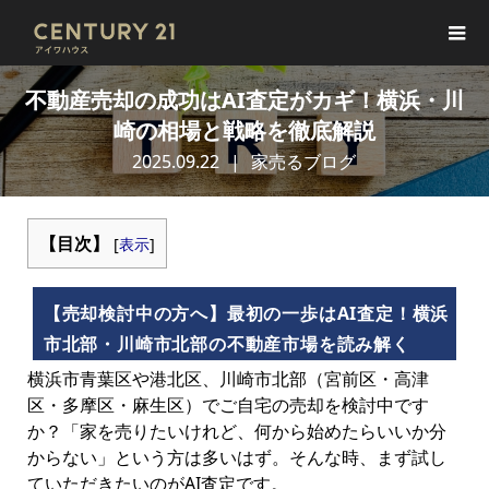
不動産売却の成功はAI査定がカギ！横浜・川
崎の相場と戦略を徹底解説
2025.09.22
家売るブログ
【目次】
[
表示
]
【売却検討中の方へ】最初の一歩はAI査定！横浜
市北部・川崎市北部の不動産市場を読み解く
横浜市青葉区や港北区、川崎市北部（宮前区・高津
区・多摩区・麻生区）でご自宅の売却を検討中です
か？「家を売りたいけれど、何から始めたらいいか分
からない」という方は多いはず。そんな時、まず試し
ていただきたいのがAI査定です。