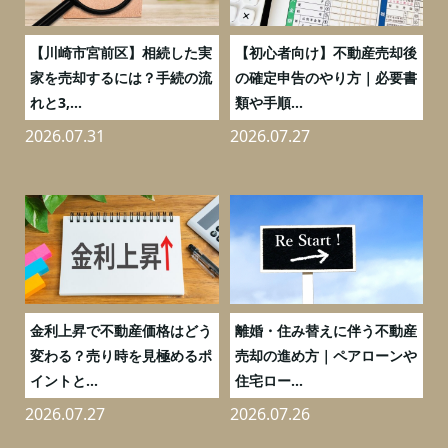
の
【川崎市宮前区】相続した実
【初心者向け】不動産売却後
売
家を売却するには？手続の流
の確定申告のやり方｜必要書
れと3,...
類や手順...
2026.07.31
2026.07.27
2
実
金利上昇で不動産価格はどう
離婚・住み替えに伴う不動産
0
変わる？売り時を見極めるポ
売却の進め方｜ペアローンや
イントと...
住宅ロー...
2026.07.27
2026.07.26
2