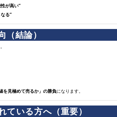
性が高い”
なる”
向（結論）
す。
値を見極めて売るか」の勝負
になります。
れている方へ（重要）