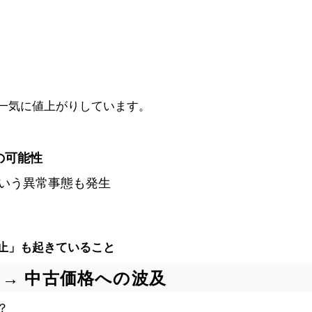
一気に値上がりしています。
の可能性
という異常事態も発生
止」も起きていること
 → 中古価格への波及
？