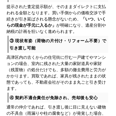
提示された査定提示額が、そのままダイレクトに支払
われる金額となります。買い手側からの価格交渉で手
続きが引き延ばされる懸念がないため、
「いつ、いく
らの現金が手元に入るか」
が明確になり、遺産分割や
納税の計画を狂いなく進められます。
③ 現状有姿（荷物の片付け・リフォーム不要）で
引き渡し可能
高津区内の古くからの住宅街に佇む一戸建てやマンシ
ョンの場合、室内に残された大量の家財道具や家財
（残置物）の処分だけでも、多額の撤去費用と労力が
かかります。買取であれば、家具が残されたままの状
態であっても、不動産会社がそのまま丸ごと引き受け
ます。
④ 契約不適合責任が免除され、売却後も安心
通常の仲介であれば、引き渡し後に目に見えない建物
の不具合（雨漏りや柱の腐食など）が発覚した場合、