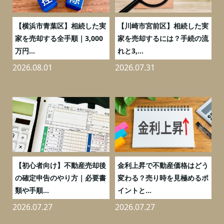
務
【横浜市青葉区】相続した実
【川崎市宮前区】相続した実
の
家を売却する全手順｜3,000
家を売却するには？手続の流
万円...
れと3,...
2026.08.01
2026.07.31
2
つ
【初心者向け】不動産売却後
金利上昇で不動産価格はどう
と
の確定申告のやり方｜必要書
変わる？売り時を見極めるポ
類や手順...
イントと...
2026.07.27
2026.07.27
2