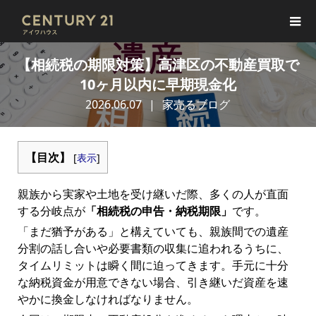
【相続税の期限対策】高津区の不動産買取で
10ヶ月以内に早期現金化
2026.06.07
家売るブログ
【目次】
[
表示
]
親族から実家や土地を受け継いだ際、多くの人が直面
する分岐点が
「相続税の申告・納税期限」
です。
「まだ猶予がある」と構えていても、親族間での遺産
分割の話し合いや必要書類の収集に追われるうちに、
タイムリミットは瞬く間に迫ってきます。手元に十分
な納税資金が用意できない場合、引き継いだ資産を速
やかに換金しなければなりません。