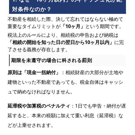
対条件なのか？
不動産を相続した際、決して忘れてはならない極めて
重要なタイムリミットが
「10ヶ月」
という期間です。
税法上のルールにより、相続税の申告および納税は
「相続の開始を知った日の翌日から10ヶ月以内」
に完
了させる義務が存在します。
期限を未遵守の場合に科される罰則
原則は「現金一括納付」
：相続財産の大部分が土地や
建物といった不動産であっても、税金自体はキャッシ
ュで納めなければなりません。
延滞税や加算税のペナルティ
：1日でも申告・納付が遅
延すると、本来の税額に加えて重い利息（延滞税）な
どが上乗せされます。