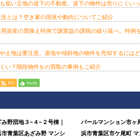
も低い立地の道下の不動産。道下の物件は売りにくい
の状況とは？空き家の現状や動向についてご紹介
事業用資産の買換え特例で譲渡益の課税の繰り延べ。特例
や土地は要注意。崖地や傾斜地の物件を売却するには
くい？階段物件をの買取の事例もご紹介
RSS
feedly
ざみ野団地３−４−２号棟｜
パールマンション市ヶ
浜市青葉区あざみ野 マンシ
浜市青葉区市ケ尾町 マ