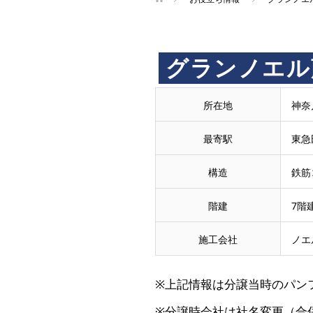
買
グランノエル
取
所在地
神奈
王
最寄駅
東急
で
構造
鉄筋
階建
7階
売
施工会社
ノエ
却・
※上記情報は分譲当時のパン
買
※分譲時会社は社名変更（合