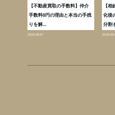
格はどう
【不動産買取の手数料】仲介
【相
極めるポ
手数料0円の理由と本当の手残
化後
りを解...
分割も
2026.08.07
2026.08.
グ
ラ
ン
ノ