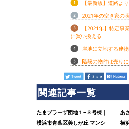
【最新版】道路より
ン
2021年の空き家
【2021年】特定
シ
に買い換える
崖地に立地する建物
ョ
階段の物件は売りに
ン
Tweet
Share
Hatena
関連記事一覧
ラ
たまプラーザ団地１−３号棟｜
あ
イ
横浜市青葉区美しが丘 マンシ
横