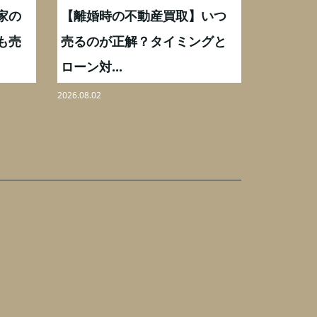
家の
【離婚時の不動産買取】いつ
【横浜市
も売
売るのが正解？タイミングと
家を売却
ローン対...
円...
2026.08.02
2026.08.01