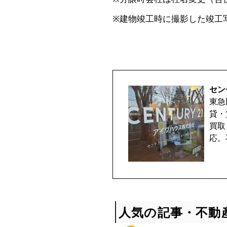
取
※建物竣工時に撮影した竣工
相
談
セン
受
東急
貸・
付
買取
応。
中
♪
人気の記事・不動
マ