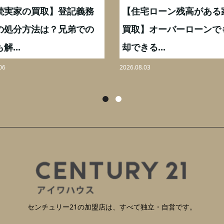
続実家の買取】登記義務
【住宅ローン残高がある
の処分方法は？兄弟での
買取】オーバーローンで
解...
却できる...
06
2026.08.03
センチュリー21の加盟店は、すべて独立・自営です。