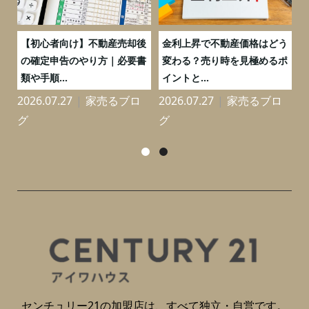
つ
【初心者向け】不動産売却後
金利上昇で不動産価格はどう
と
の確定申告のやり方｜必要書
変わる？売り時を見極めるポ
類や手順...
イントと...
2026.07.27
家売るブロ
2026.07.27
家売るブロ
2
グ
グ
センチュリー21の加盟店は、すべて独立・自営です。