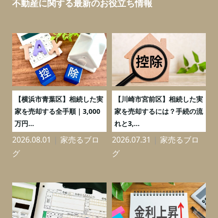
不動産に関する最新のお役立ち情報
務
【横浜市青葉区】相続した実
【川崎市宮前区】相続した実
の
家を売却する全手順｜3,000
家を売却するには？手続の流
万円...
れと3,...
2026.08.01
家売るブロ
2026.07.31
家売るブロ
2
グ
グ