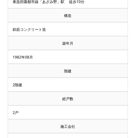
却・
東急田園都市線「あざみ野」駅 徒歩10分
買
構造
取
鉄筋コンクリート造
相
築年月
談
1982年08月
受
階建
付
2階建
中
総戸数
♪
2戸
マ
施工会社