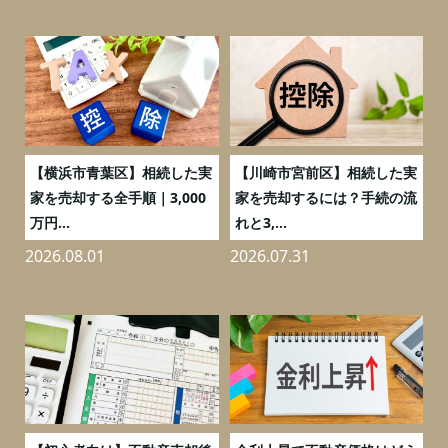
務
【横浜市青葉区】相続した実
【川崎市宮前区】相続した実
の
家を売却する全手順｜3,000
家を売却するには？手続の流
万円...
れと3,...
2026.08.01
2026.07.31
2