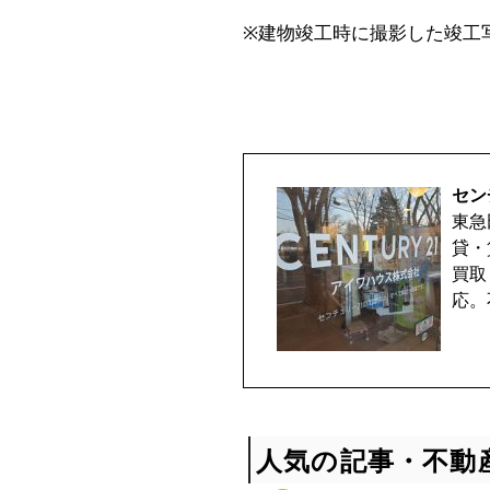
※建物竣工時に撮影した竣工
セン
東急
貸・
買取
応。
人気の記事・不動