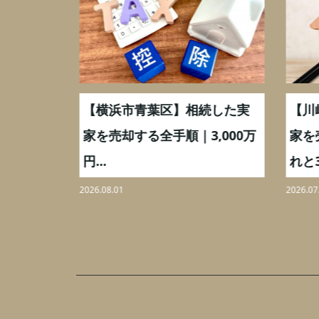
取】いつ
【横浜市青葉区】相続した実
【川
ミングと
家を売却する全手順｜3,000万
家を
円...
れと3,
2026.08.01
2026.07.