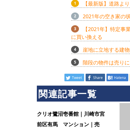
【最新版】道路より
2021年の空き家
【2021年】特定
に買い換える
崖地に立地する建物
階段の物件は売りに
Tweet
Share
Hatena
関連記事一覧
クリオ鷺沼壱番館｜川崎市宮
前区有馬 マンション｜売