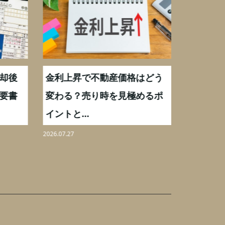
却後
金利上昇で不動産価格はどう
【不動産
要書
変わる？売り時を見極めるポ
手数料0
イントと...
りを解...
2026.07.27
2026.08.07