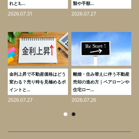
れと3,...
類や手順...
2026.07.31
2026.07.27
2
実
金利上昇で不動産価格はどう
離婚・住み替えに伴う不動産
0
変わる？売り時を見極めるポ
売却の進め方｜ペアローンや
イントと...
住宅ロー...
2026.07.27
2026.07.26
2