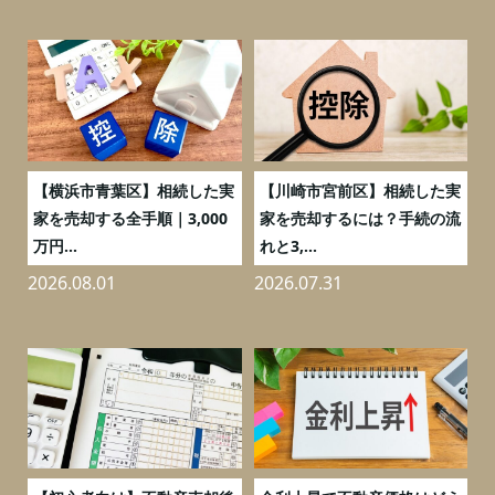
務
【横浜市青葉区】相続した実
【川崎市宮前区】相続した実
の
家を売却する全手順｜3,000
家を売却するには？手続の流
万円...
れと3,...
2026.08.01
2026.07.31
2