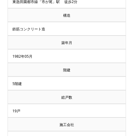
却・
東急田園都市線「市が尾」駅 徒歩2分
買
構造
取
鉄筋コンクリート造
相
築年月
談
1982年05月
受
階建
付
5階建
中
総戸数
♪
19戸
マ
施工会社