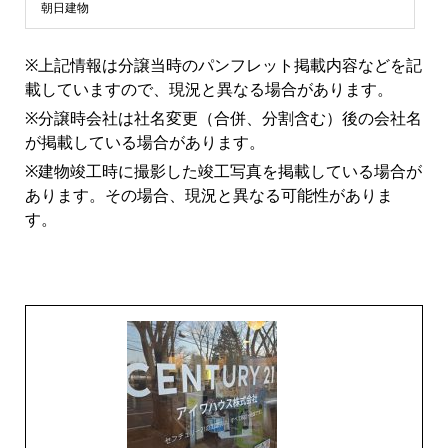
ン
朝日建物
シ
※上記情報は分譲当時のパンフレット掲載内容などを記
載していますので、現況と異なる場合があります。
ョ
※分譲時会社は社名変更（合併、分割含む）後の会社名
が掲載している場合があります。
ン
※建物竣工時に撮影した竣工写真を掲載している場合が
あります。その場合、現況と異なる可能性がありま
ラ
す。
イ
ブ
ラ
リ