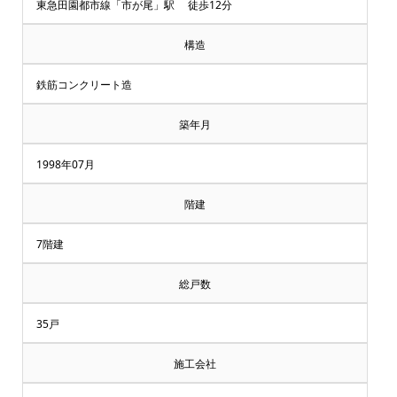
却・
東急田園都市線「市が尾」駅 徒歩12分
買
構造
取
鉄筋コンクリート造
相
築年月
談
1998年07月
受
階建
付
7階建
中
総戸数
♪
35戸
マ
施工会社