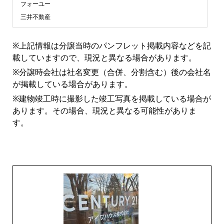
ン
フォーユー
三井不動産
シ
※上記情報は分譲当時のパンフレット掲載内容などを記
ョ
載していますので、現況と異なる場合があります。
※分譲時会社は社名変更（合併、分割含む）後の会社名
ン
が掲載している場合があります。
※建物竣工時に撮影した竣工写真を掲載している場合が
ラ
あります。その場合、現況と異なる可能性がありま
す。
イ
ブ
ラ
リ