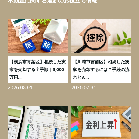
不動産に関する最新のお役立ち情報
務
【横浜市青葉区】相続した実
【川崎市宮前区】相続した実
の
家を売却する全手順｜3,000
家を売却するには？手続の流
万円...
れと3,...
2026.08.01
2026.07.31
2