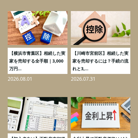
務
【横浜市青葉区】相続した実
【川崎市宮前区】相続した実
の
家を売却する全手順｜3,000
家を売却するには？手続の流
万円...
れと3,...
2026.08.01
2026.07.31
2