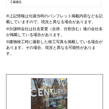
ン
工藤建設
シ
※上記情報は分譲当時のパンフレット掲載内容などを記
載していますので、現況と異なる場合があります。
ョ
※分譲時会社は社名変更（合併、分割含む）後の会社名
が掲載している場合があります。
ン
※建物竣工時に撮影した竣工写真を掲載している場合が
あります。その場合、現況と異なる可能性がありま
ラ
す。
イ
ブ
ラ
リ