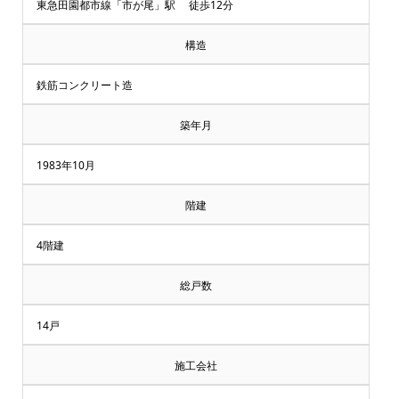
却・
東急田園都市線「市が尾」駅 徒歩12分
買
構造
取
鉄筋コンクリート造
相
築年月
談
1983年10月
受
階建
付
4階建
中
総戸数
♪
14戸
マ
施工会社