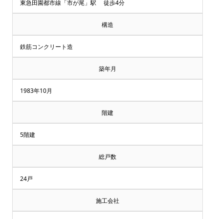
却・
東急田園都市線「市が尾」駅 徒歩4分
買
構造
取
鉄筋コンクリート造
相
築年月
談
1983年10月
受
階建
付
5階建
中
総戸数
♪
24戸
マ
施工会社