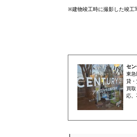
※建物竣工時に撮影した竣工
セン
東急
貸・
買取
応。