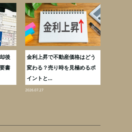
却後
金利上昇で不動産価格はどう
【不動産
要書
変わる？売り時を見極めるポ
手数料0
イントと...
りを解...
2026.07.27
2026.08.07