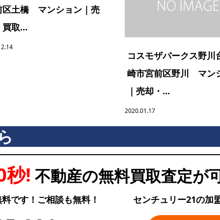
前区土橋 マンション｜売
買取...
12.14
コスモザパークス野川
崎市宮前区野川 マン
｜売却・...
2020.01.17
ら
0秒!
不動産の無料買取査定が
無料です！ご相談も無料！
センチュリー21の加