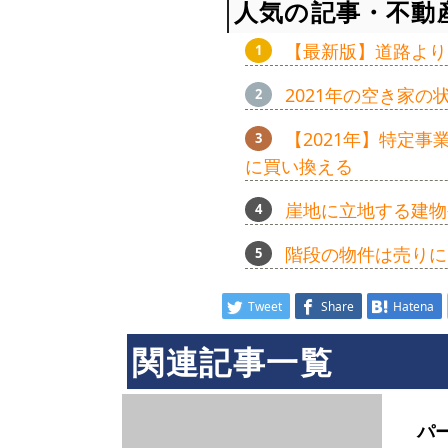
人気の記事・不動
【最新版】道路より
2021年の空き家
【2021年】特定
に買い換える
崖地に立地する建物
階段の物件は売りに
Tweet
Share
Hatena
関連記事一覧
パ