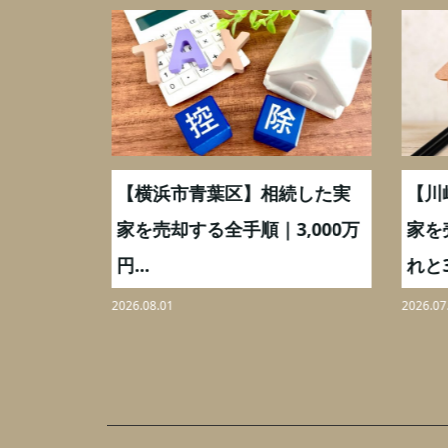
取】いつ
【横浜市青葉区】相続した実
【川
ミングと
家を売却する全手順｜3,000万
家を
円...
れと3,
2026.08.01
2026.07.