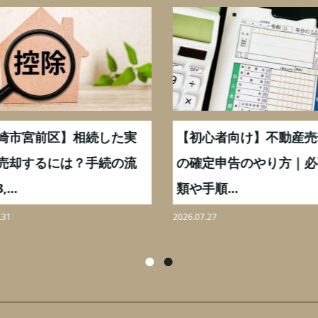
崎市宮前区】相続した実
【初心者向け】不動産売
売却するには？手続の流
の確定申告のやり方｜必
...
類や手順...
31
2026.07.27