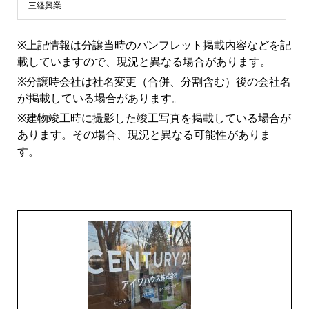
ン
三経興業
シ
※上記情報は分譲当時のパンフレット掲載内容などを記
載していますので、現況と異なる場合があります。
ョ
※分譲時会社は社名変更（合併、分割含む）後の会社名
が掲載している場合があります。
ン
※建物竣工時に撮影した竣工写真を掲載している場合が
あります。その場合、現況と異なる可能性がありま
ラ
す。
イ
ブ
ラ
リ