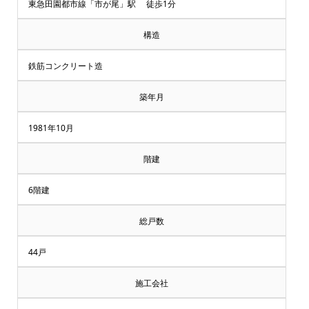
却・
東急田園都市線「市が尾」駅 徒歩1分
買
構造
取
鉄筋コンクリート造
相
築年月
談
1981年10月
受
階建
付
6階建
中
総戸数
♪
44戸
マ
施工会社