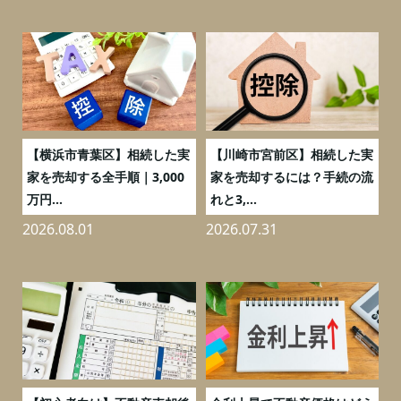
務
【横浜市青葉区】相続した実
【川崎市宮前区】相続した実
の
家を売却する全手順｜3,000
家を売却するには？手続の流
万円...
れと3,...
2026.08.01
2026.07.31
2