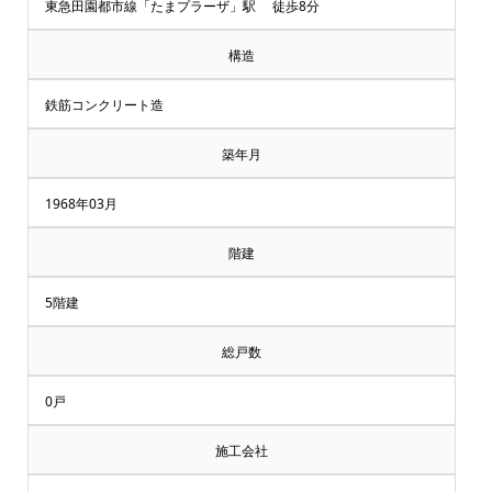
却・
東急田園都市線「たまプラーザ」駅 徒歩8分
買
構造
取
鉄筋コンクリート造
相
築年月
談
1968年03月
受
階建
付
5階建
中
総戸数
♪
0戸
横
施工会社