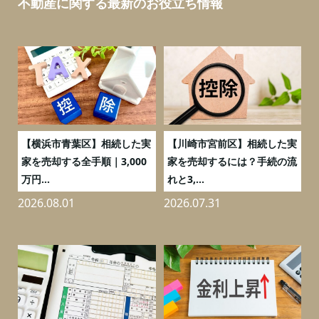
不動産に関する最新のお役立ち情報
務
【横浜市青葉区】相続した実
【川崎市宮前区】相続した実
の
家を売却する全手順｜3,000
家を売却するには？手続の流
万円...
れと3,...
2026.08.01
2026.07.31
2